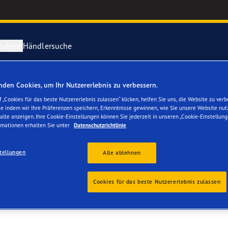
odyear
Händlersuche
den Cookies, um Ihr Nutzererlebnis zu verbessern.
ichtige Reifenpflege
year erforscht Schnee
Vector 4Seas
 „Cookies für das beste Nutzererlebnis zulassen“ klicken, helfen Sie uns, die Website zu verb
AUTOMOBILI SA SUC
se indem wir Ihre Präferenzen speichern, Erkenntnisse gewinnen, wie Sie unsere Website nut
parieren Sie einen Platten
year-Blimp
UltraGrip Per
alte anzeigen. Ihre Cookie-Einstellungen können Sie jederzeit in unseren „Cookie-Einstellung
rmationen erhalten Sie unter
Datenschutzrichtlinie
year RACING
Alle Reifen a
tellungen
Alle ablehnen
e F1 SuperSport-Reihe
Cookies für das beste Nutzererlebnis zulassen
ientGrip Performance 2