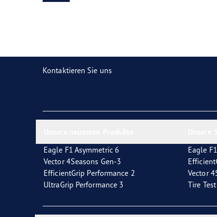
Reifen-Glossar
Welcher Reifentyp sind Sie?
Eagl
Kontaktieren Sie uns
Unsere neuesten Produkte
Unsere 5
Eagle F1 Asymmetric 6
Eagle F1
Vector 4Seasons Gen-3
Efficien
EfficientGrip Performance 2
Vector 
UltraGrip Performance 3
Tire Tes