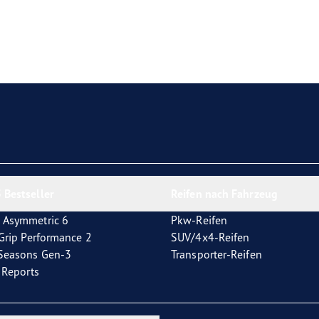
e F1 Asymmetric 6
 Bestseller
Reifen nach Fahrzeug
 Asymmetric 6
Pkw-Reifen
tGrip Performance 2
SUV/4x4-Reifen
4Seasons Gen-3
Transporter-Reifen
t Reports