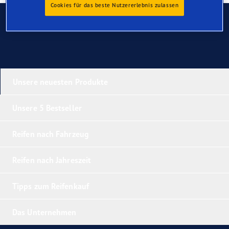
Cookies für das beste Nutzererlebnis zulassen
Kontaktieren Sie uns
Unsere neuesten Produkte
Unsere 5 Bestseller
Reifen nach Fahrzeug
Reifen nach Jahreszeit
Tipps zum Reifenkauf
Das Unternehmen