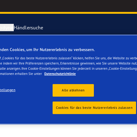
odyear
Händlersuche
den Cookies, um Ihr Nutzererlebnis zu verbessern.
ichtige Reifenpflege
year erforscht Schnee
Vector 4Seas
 „Cookies für das beste Nutzererlebnis zulassen“ klicken, helfen Sie uns, die Website zu verb
se indem wir Ihre Präferenzen speichern, Erkenntnisse gewinnen, wie Sie unsere Website nut
AR SA 51500
alte anzeigen. Ihre Cookie-Einstellungen können Sie jederzeit in unseren „Cookie-Einstellung
parieren Sie einen Platten
year-Blimp
UltraGrip Per
rmationen erhalten Sie unter
Datenschutzrichtlinie
year RACING
Alle Reifen a
tellungen
Alle ablehnen
e F1 SuperSport-Reihe
Cookies für das beste Nutzererlebnis zulassen
ientGrip Performance 2