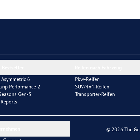
e F1 Asymmetric 6
 Bestseller
Reifen nach Fahrzeug
 Asymmetric 6
Pkw-Reifen
tGrip Performance 2
SUV/4x4-Reifen
4Seasons Gen-3
Transporter-Reifen
t Reports
ernehmen
© 2026 The Go