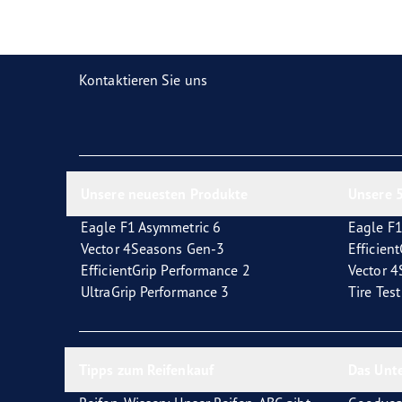
Reifen-Glossar
Welcher Reifentyp sind Sie?
Eagl
Kontaktieren Sie uns
Unsere neuesten Produkte
Unsere 5
Eagle F1 Asymmetric 6
Eagle F1
Vector 4Seasons Gen-3
Efficien
EfficientGrip Performance 2
Vector 
UltraGrip Performance 3
Tire Tes
Tipps zum Reifenkauf
Das Unt