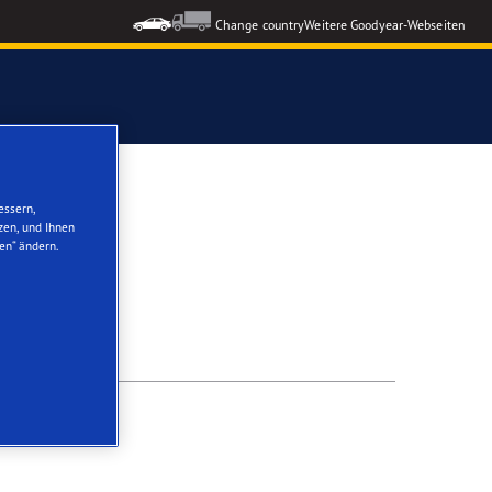
Change country
Weitere Goodyear-Webseiten
ons GEN-3
essern,
zen, und Ihnen
en“ ändern.
formance 3
nzeigen