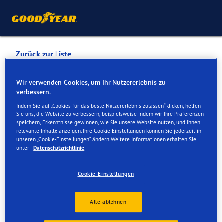
Zurück zur Liste
MON REPOS AUTOMOBILES
Wir verwenden Cookies, um Ihr Nutzererlebnis zu
verbessern.
SA MERCEDES-BENZ -
Indem Sie auf „Cookies für das beste Nutzererlebnis zulassen“ klicken, helfen
SMART - VOLVO
Sie uns, die Website zu verbessern, beispielsweise indem wir Ihre Präferenzen
speichern, Erkenntnisse gewinnen, wie Sie unsere Website nutzen, und Ihnen
relevante Inhalte anzeigen. Ihre Cookie-Einstellungen können Sie jederzeit in
unseren „Cookie-Einstellungen“ ändern. Weitere Informationen erhalten Sie
Dienste online und vor Ort verfügbar
unter
Datenschutzrichtlinie
Cookie-Einstellungen
Kontakt
Serviceleistungen
Alle ablehnen