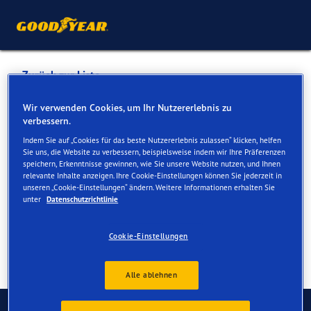
Zurück zur Liste
Bruno Bachmann AG
Wir verwenden Cookies, um Ihr Nutzererlebnis zu
verbessern.
Indem Sie auf „Cookies für das beste Nutzererlebnis zulassen“ klicken, helfen
Dienste online und vor Ort verfügbar
Sie uns, die Website zu verbessern, beispielsweise indem wir Ihre Präferenzen
speichern, Erkenntnisse gewinnen, wie Sie unsere Website nutzen, und Ihnen
relevante Inhalte anzeigen. Ihre Cookie-Einstellungen können Sie jederzeit in
unseren „Cookie-Einstellungen“ ändern. Weitere Informationen erhalten Sie
Kontakt
Serviceleistungen
unter
Datenschutzrichtlinie
Cookie-Einstellungen
Alle ablehnen
Kontaktieren Sie uns