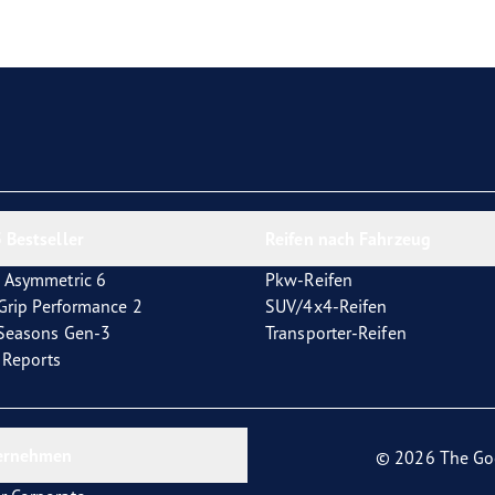
e F1 Asymmetric 6
 Bestseller
Reifen nach Fahrzeug
 Asymmetric 6
Pkw-Reifen
tGrip Performance 2
SUV/4x4-Reifen
4Seasons Gen-3
Transporter-Reifen
t Reports
ernehmen
© 2026 The Go