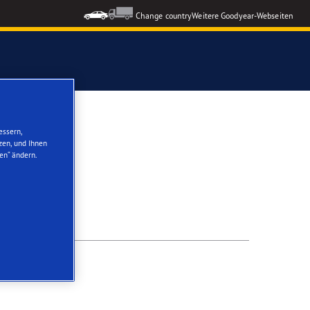
Change country
Weitere Goodyear-Webseiten
ons GEN-3
essern,
zen, und Ihnen
en“ ändern.
formance 3
nzeigen