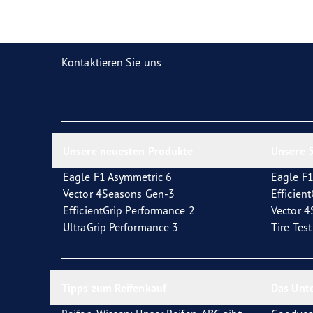
Reifen-Glossar
Welcher Reifentyp sind Sie?
Eagl
Kontaktieren Sie uns
Unsere neuesten Produkte
Unsere 5
Eagle F1 Asymmetric 6
Eagle F1
Vector 4Seasons Gen-3
Efficien
EfficientGrip Performance 2
Vector 
UltraGrip Performance 3
Tire Tes
Tipps zum Reifenkauf
Das Unt