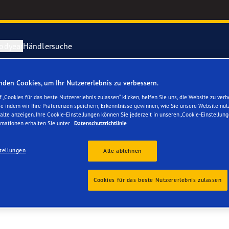
odyear
Händlersuche
den Cookies, um Ihr Nutzererlebnis zu verbessern.
ichtige Reifenpflege
year erforscht Schnee
Vector 4Seas
 „Cookies für das beste Nutzererlebnis zulassen“ klicken, helfen Sie uns, die Website zu verb
se indem wir Ihre Präferenzen speichern, Erkenntnisse gewinnen, wie Sie unsere Website nut
ag
alte anzeigen. Ihre Cookie-Einstellungen können Sie jederzeit in unseren „Cookie-Einstellung
parieren Sie einen Platten
year-Blimp
UltraGrip Per
rmationen erhalten Sie unter
Datenschutzrichtlinie
year RACING
Alle Reifen a
tellungen
Alle ablehnen
e F1 SuperSport-Reihe
Cookies für das beste Nutzererlebnis zulassen
ientGrip Performance 2