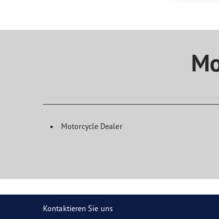
Reifen-Glossar
Welcher Reifentyp sind Sie?
Eagl
Mo
Motorcycle Dealer
Kontaktieren Sie uns