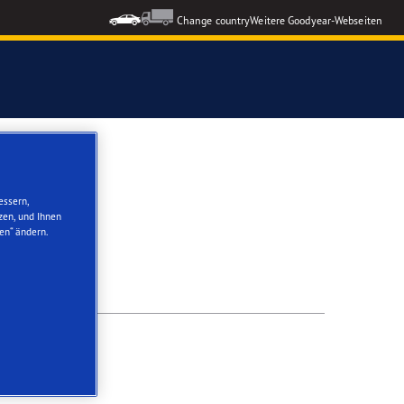
Change country
Weitere Goodyear-Webseiten
ons GEN-3
essern,
formance 3
zen, und Ihnen
en“ ändern.
nzeigen