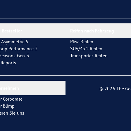
 Bestseller
Reifen nach Fahrzeug
 Asymmetric 6
Pkw-Reifen
tGrip Performance 2
SUV/4x4-Reifen
4Seasons Gen-3
Transporter-Reifen
t Reports
ernehmen
© 2026 The Go
r Corporate
r Blimp
eren Sie uns