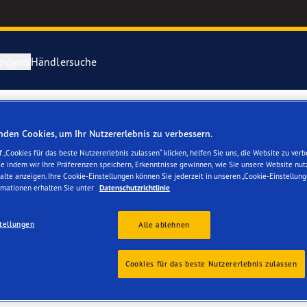
odyear
Händlersuche
ichtige Reifenpflege
year erforscht Schnee
Vector 4Seas
den Cookies, um Ihr Nutzererlebnis zu verbessern.
mbH
 „Cookies für das beste Nutzererlebnis zulassen“ klicken, helfen Sie uns, die Website zu verb
parieren Sie einen Platten
year-Blimp
UltraGrip Per
se indem wir Ihre Präferenzen speichern, Erkenntnisse gewinnen, wie Sie unsere Website nut
alte anzeigen. Ihre Cookie-Einstellungen können Sie jederzeit in unseren „Cookie-Einstellung
rmationen erhalten Sie unter
Datenschutzrichtlinie
year RACING
Alle Reifen a
tellungen
Alle ablehnen
e F1 SuperSport-Reihe
eschäft
Cookies für das beste Nutzererlebnis zulassen
ientGrip Performance 2