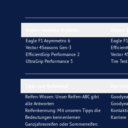
Unsere neuesten Produkte
Unsere 5
Eagle F1 Asymmetric 6
Eagle F1
Vector 4Seasons Gen-3
Efficien
EfficientGrip Performance 2
Vector 
UltraGrip Performance 3
Tire Tes
Tipps zum Reifenkauf
Das Unt
Reifen-Wissen: Unser Reifen-ABC gibt
Goodyea
alle Antworten
Goodyea
Reifenkennung: Mit unseren Tipps die
Kontakti
Bedeutungen kennenlernen
Karriere
Ganzjahresreifen oder Sommerreifen: