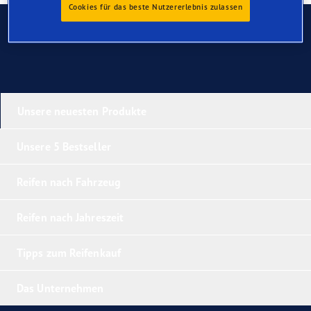
Cookies für das beste Nutzererlebnis zulassen
Kontaktieren Sie uns
Unsere neuesten Produkte
Unsere 5 Bestseller
Reifen nach Fahrzeug
Reifen nach Jahreszeit
Tipps zum Reifenkauf
Das Unternehmen