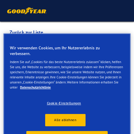
Zurück zur Liste
MARCEL MONTAVON S.A.
Wir verwenden Cookies, um Ihr Nutzererlebnis zu
verbessern.
GARAGE DU TABEILLON
Indem Sie auf „Cookies für das beste Nutzererlebnis zulassen“ klicken, helfen
Sie uns, die Website zu verbessern, beispielsweise indem wir Ihre Präferenzen
speichern, Erkenntnisse gewinnen, wie Sie unsere Website nutzen, und Ihnen
Dienste online und vor Ort verfügbar
relevante Inhalte anzeigen. Ihre Cookie-Einstellungen können Sie jederzeit in
unseren „Cookie-Einstellungen“ ändern. Weitere Informationen erhalten Sie
unter
Datenschutzrichtlinie
Kontakt
Serviceleistungen
Cookie-Einstellungen
Alle ablehnen