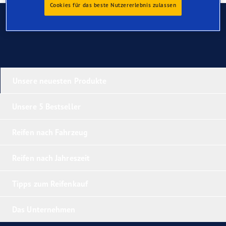
Cookies für das beste Nutzererlebnis zulassen
Kontaktieren Sie uns
Unsere neuesten Produkte
Unsere 5 Bestseller
Reifen nach Fahrzeug
Reifen nach Jahreszeit
Tipps zum Reifenkauf
Das Unternehmen