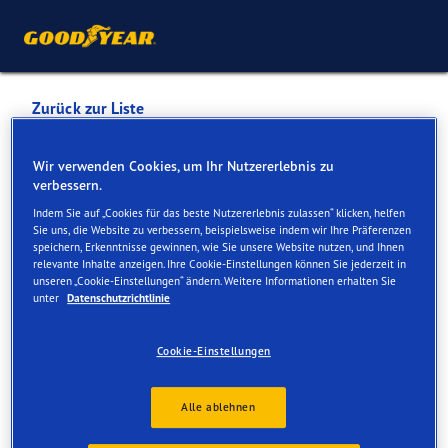
Zurück zur Liste
FREY EMIL SA GENEVE
Wir verwenden Cookies, um Ihr Nutzererlebnis zu
verbessern.
(2363) CENTRE TOYOTA-
Indem Sie auf „Cookies für das beste Nutzererlebnis zulassen“ klicken, helfen
LEXUS
Sie uns, die Website zu verbessern, beispielsweise indem wir Ihre Präferenzen
speichern, Erkenntnisse gewinnen, wie Sie unsere Website nutzen, und Ihnen
relevante Inhalte anzeigen. Ihre Cookie-Einstellungen können Sie jederzeit in
unseren „Cookie-Einstellungen“ ändern. Weitere Informationen erhalten Sie
Dienste online und vor Ort verfügbar
unter
Datenschutzrichtlinie
Cookie-Einstellungen
Kontakt
Serviceleistungen
Alle ablehnen