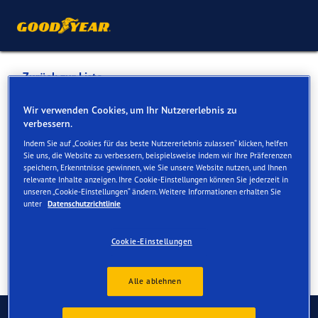
Zurück zur Liste
NEFF AG flawil automobile
Wir verwenden Cookies, um Ihr Nutzererlebnis zu
verbessern.
Indem Sie auf „Cookies für das beste Nutzererlebnis zulassen“ klicken, helfen
Dienste online und vor Ort verfügbar
Sie uns, die Website zu verbessern, beispielsweise indem wir Ihre Präferenzen
speichern, Erkenntnisse gewinnen, wie Sie unsere Website nutzen, und Ihnen
relevante Inhalte anzeigen. Ihre Cookie-Einstellungen können Sie jederzeit in
unseren „Cookie-Einstellungen“ ändern. Weitere Informationen erhalten Sie
Kontakt
Serviceleistungen
unter
Datenschutzrichtlinie
Cookie-Einstellungen
Alle ablehnen
Kontaktieren Sie uns