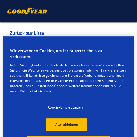
Zurück zur Liste
ALUFELGENBOERSE +
Wir verwenden Cookies, um Ihr Nutzererlebnis zu
verbessern.
PNEUHAUS GMBH ANDREAS
Indem Sie auf „Cookies für das beste Nutzererlebnis zulassen“ klicken, helfen
B. MATTLE
Sie uns, die Website zu verbessern, beispielsweise indem wir Ihre Präferenzen
speichern, Erkenntnisse gewinnen, wie Sie unsere Website nutzen, und Ihnen
relevante Inhalte anzeigen. Ihre Cookie-Einstellungen können Sie jederzeit in
unseren „Cookie-Einstellungen“ ändern. Weitere Informationen erhalten Sie
Dienste online und vor Ort verfügbar
unter
Datenschutzrichtlinie
Cookie-Einstellungen
Kontakt
Serviceleistungen
Alle ablehnen