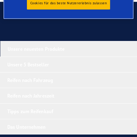
Cookies für das beste Nutzererlebnis zulassen
Kontaktieren Sie uns
Unsere neuesten Produkte
Unsere 5 Bestseller
Reifen nach Fahrzeug
Reifen nach Jahreszeit
Tipps zum Reifenkauf
Das Unternehmen