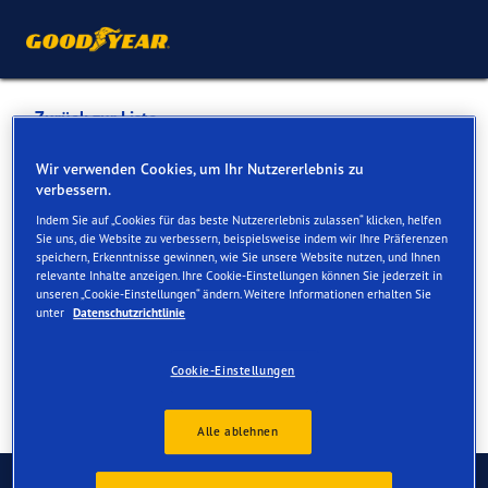
Zurück zur Liste
H.P. Senn AG
Wir verwenden Cookies, um Ihr Nutzererlebnis zu
verbessern.
Indem Sie auf „Cookies für das beste Nutzererlebnis zulassen“ klicken, helfen
Dienste online und vor Ort verfügbar
Sie uns, die Website zu verbessern, beispielsweise indem wir Ihre Präferenzen
speichern, Erkenntnisse gewinnen, wie Sie unsere Website nutzen, und Ihnen
relevante Inhalte anzeigen. Ihre Cookie-Einstellungen können Sie jederzeit in
unseren „Cookie-Einstellungen“ ändern. Weitere Informationen erhalten Sie
Kontakt
Serviceleistungen
Bewertungen
unter
Datenschutzrichtlinie
Cookie-Einstellungen
Alle ablehnen
Kontaktieren Sie uns