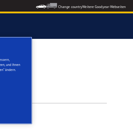
Change country
Weitere Goodyear-Webseiten
ons GEN-3
essern,
zen, und Ihnen
formance 3
en“ ändern.
nzeigen