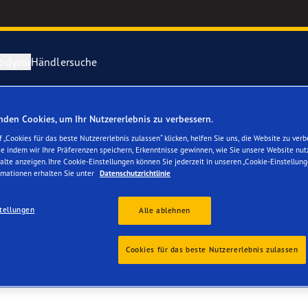
odyear
Händlersuche
den Cookies, um Ihr Nutzererlebnis zu verbessern.
ichtige Reifenpflege
year erforscht Schnee
Vector 4Seas
 „Cookies für das beste Nutzererlebnis zulassen“ klicken, helfen Sie uns, die Website zu verb
i
se indem wir Ihre Präferenzen speichern, Erkenntnisse gewinnen, wie Sie unsere Website nut
parieren Sie einen Platten
year-Blimp
UltraGrip Per
alte anzeigen. Ihre Cookie-Einstellungen können Sie jederzeit in unseren „Cookie-Einstellung
rmationen erhalten Sie unter
Datenschutzrichtlinie
year RACING
Alle Reifen a
tellungen
Alle ablehnen
e F1 SuperSport-Reihe
Cookies für das beste Nutzererlebnis zulassen
ientGrip Performance 2