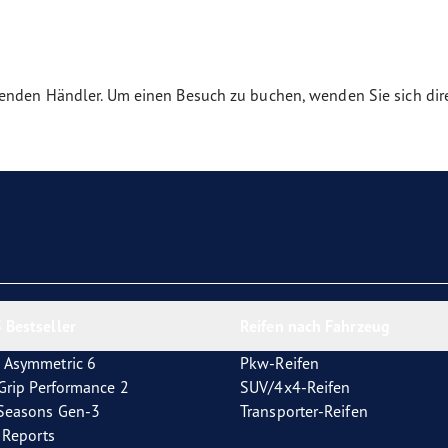
e F1 Asymmetric 6
enden Händler. Um einen Besuch zu buchen, wenden Sie sich dire
 Bestseller
Reifen nach Fahrzeug
 Asymmetric 6
Pkw-Reifen
tGrip Performance 2
SUV/4x4-Reifen
4Seasons Gen-3
Transporter-Reifen
t Reports