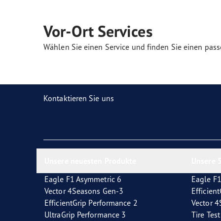
Reifen-Glossar
Welcher Reifentyp sind Sie?
Eagl
Vor-Ort Services
Wählen Sie einen Service und finden Sie einen pass
Kontaktieren Sie uns
Unsere neuesten Produkte
Unsere 5
Eagle F1 Asymmetric 6
Eagle F1
Vector 4Seasons Gen-3
Efficien
EfficientGrip Performance 2
Vector 
UltraGrip Performance 3
Tire Tes