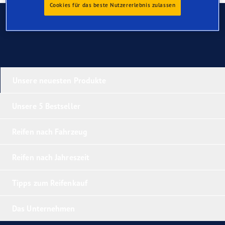
Cookies für das beste Nutzererlebnis zulassen
Kontaktieren Sie uns
Unsere neuesten Produkte
Unsere 5 Bestseller
Reifen nach Fahrzeug
Reifen nach Jahreszeit
Tipps zum Reifenkauf
Das Unternehmen