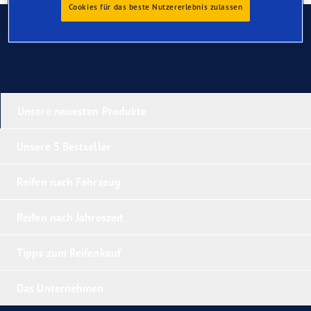
Cookies für das beste Nutzererlebnis zulassen
Kontaktieren Sie uns
Unsere neuesten Produkte
Unsere 5 Bestseller
Reifen nach Fahrzeug
Reifen nach Jahreszeit
Tipps zum Reifenkauf
Das Unternehmen