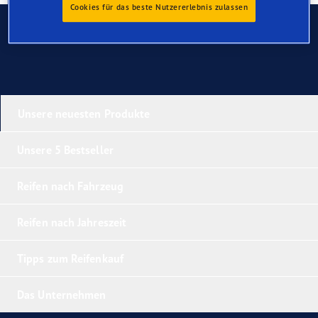
Cookies für das beste Nutzererlebnis zulassen
Kontaktieren Sie uns
Unsere neuesten Produkte
Unsere 5 Bestseller
Reifen nach Fahrzeug
Reifen nach Jahreszeit
Tipps zum Reifenkauf
Das Unternehmen