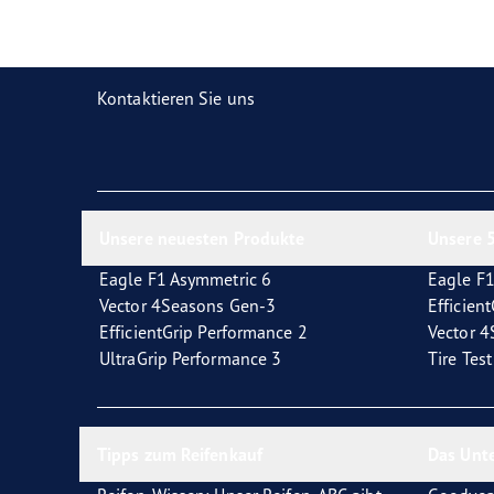
Reifen-Glossar
Welcher Reifentyp sind Sie?
Eagl
Kontaktieren Sie uns
Unsere neuesten Produkte
Unsere 5
Eagle F1 Asymmetric 6
Eagle F1
Vector 4Seasons Gen-3
Efficien
EfficientGrip Performance 2
Vector 
UltraGrip Performance 3
Tire Tes
Tipps zum Reifenkauf
Das Unt