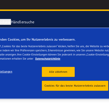
odyear
Händlersuche
den Cookies, um Ihr Nutzererlebnis zu verbessern.
ichtige Reifenpflege
year erforscht Schnee
Vector 4Seas
 „Cookies für das beste Nutzererlebnis zulassen“ klicken, helfen Sie uns, die Website zu verb
se indem wir Ihre Präferenzen speichern, Erkenntnisse gewinnen, wie Sie unsere Website nut
N AARBERG GMBH
alte anzeigen. Ihre Cookie-Einstellungen können Sie jederzeit in unseren „Cookie-Einstellung
parieren Sie einen Platten
year-Blimp
UltraGrip Per
rmationen erhalten Sie unter
Datenschutzrichtlinie
year RACING
Alle Reifen a
tellungen
Alle ablehnen
e F1 SuperSport-Reihe
Cookies für das beste Nutzererlebnis zulassen
ientGrip Performance 2