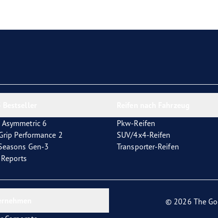
e F1 Asymmetric 6
 Bestseller
Reifen nach Fahrzeug
 Asymmetric 6
Pkw-Reifen
tGrip Performance 2
SUV/4x4-Reifen
4Seasons Gen-3
Transporter-Reifen
t Reports
ernehmen
© 2026 The Go