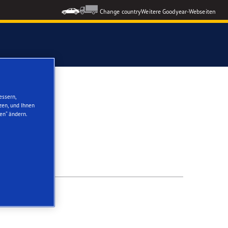
Change country
Weitere Goodyear-Webseiten
ons GEN-3
essern,
zen, und Ihnen
en“ ändern.
formance 3
nzeigen