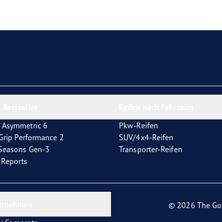
e F1 Asymmetric 6
 Bestseller
Reifen nach Fahrzeug
 Asymmetric 6
Pkw-Reifen
tGrip Performance 2
SUV/4x4-Reifen
4Seasons Gen-3
Transporter-Reifen
t Reports
ernehmen
© 2026 The Go