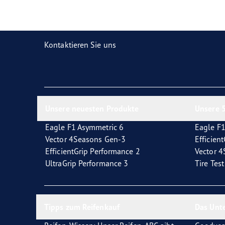
Reifen-Glossar
Welcher Reifentyp sind Sie?
Eagl
Kontaktieren Sie uns
Unsere neuesten Produkte
Unsere 5
Eagle F1 Asymmetric 6
Eagle F1
Vector 4Seasons Gen-3
Efficien
EfficientGrip Performance 2
Vector 
UltraGrip Performance 3
Tire Tes
Tipps zum Reifenkauf
Das Unt