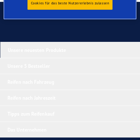
Cookies für das beste Nutzererlebnis zulassen
Kontaktieren Sie uns
Unsere neuesten Produkte
Unsere 5 Bestseller
Reifen nach Fahrzeug
Reifen nach Jahreszeit
Tipps zum Reifenkauf
Das Unternehmen