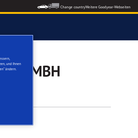
Change country
Weitere Goodyear-Webseiten
ons GEN-3
essern,
zen, und Ihnen
RTS GMBH
en“ ändern.
formance 3
nzeigen