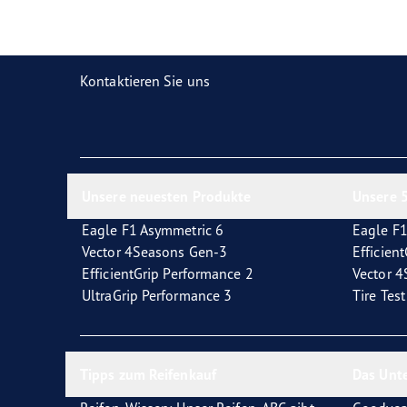
Reifen-Glossar
Welcher Reifentyp sind Sie?
Eagl
Kontaktieren Sie uns
Unsere neuesten Produkte
Unsere 5
Eagle F1 Asymmetric 6
Eagle F1
Vector 4Seasons Gen-3
Efficien
EfficientGrip Performance 2
Vector 
UltraGrip Performance 3
Tire Tes
Tipps zum Reifenkauf
Das Unt