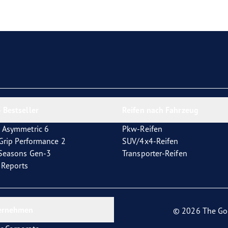
e F1 Asymmetric 6
 Bestseller
Reifen nach Fahrzeug
 Asymmetric 6
Pkw-Reifen
tGrip Performance 2
SUV/4x4-Reifen
4Seasons Gen-3
Transporter-Reifen
t Reports
ernehmen
© 2026 The Go