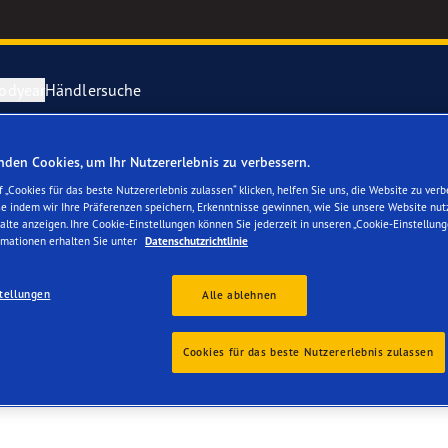
odyear
Händlersuche
den Cookies, um Ihr Nutzererlebnis zu verbessern.
ichtige Reifenpflege
year erforscht Schnee
Vector 4Seas
 „Cookies für das beste Nutzererlebnis zulassen“ klicken, helfen Sie uns, die Website zu verb
se indem wir Ihre Präferenzen speichern, Erkenntnisse gewinnen, wie Sie unsere Website nut
EILE PR. SCOOTERPA
alte anzeigen. Ihre Cookie-Einstellungen können Sie jederzeit in unseren „Cookie-Einstellung
parieren Sie einen Platten
year-Blimp
UltraGrip Per
rmationen erhalten Sie unter
Datenschutzrichtlinie
year RACING
Alle Reifen a
tellungen
Alle ablehnen
e F1 SuperSport-Reihe
Cookies für das beste Nutzererlebnis zulassen
ientGrip Performance 2