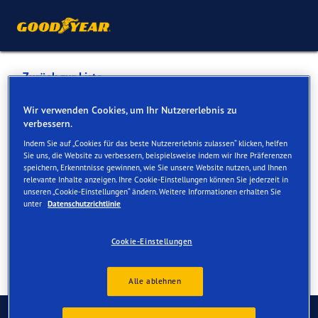
Zurück zur Liste
GARAGE GIUSEPPE SESTITO
Wir verwenden Cookies, um Ihr Nutzererlebnis zu
verbessern.
Indem Sie auf „Cookies für das beste Nutzererlebnis zulassen“ klicken, helfen
Dienste online und vor Ort verfügbar
Sie uns, die Website zu verbessern, beispielsweise indem wir Ihre Präferenzen
speichern, Erkenntnisse gewinnen, wie Sie unsere Website nutzen, und Ihnen
relevante Inhalte anzeigen. Ihre Cookie-Einstellungen können Sie jederzeit in
unseren „Cookie-Einstellungen“ ändern. Weitere Informationen erhalten Sie
Kontakt
Serviceleistungen
unter
Datenschutzrichtlinie
Cookie-Einstellungen
Alle ablehnen
Kontaktieren Sie uns