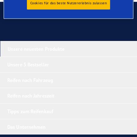
Cookies für das beste Nutzererlebnis zulassen
Kontaktieren Sie uns
Unsere neuesten Produkte
Unsere 5 Bestseller
Reifen nach Fahrzeug
Reifen nach Jahreszeit
Tipps zum Reifenkauf
Das Unternehmen