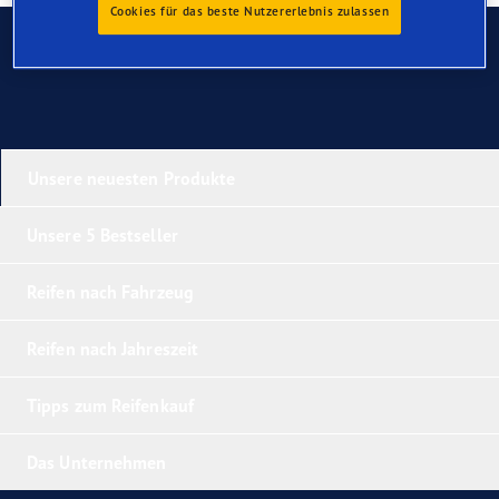
Cookies für das beste Nutzererlebnis zulassen
Kontaktieren Sie uns
Unsere neuesten Produkte
Unsere 5 Bestseller
Reifen nach Fahrzeug
Reifen nach Jahreszeit
Tipps zum Reifenkauf
Das Unternehmen