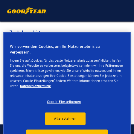
Zurück zur Liste
KOHLI SA AGENCE RENAULT
Wir verwenden Cookies, um Ihr Nutzererlebnis zu
verbessern.
Indem Sie auf „Cookies für das beste Nutzererlebnis zulassen“ klicken, helfen
Dienste online und vor Ort verfügbar
Sie uns, die Website zu verbessern, beispielsweise indem wir Ihre Präferenzen
speichern, Erkenntnisse gewinnen, wie Sie unsere Website nutzen, und Ihnen
relevante Inhalte anzeigen. Ihre Cookie-Einstellungen können Sie jederzeit in
unseren „Cookie-Einstellungen“ ändern. Weitere Informationen erhalten Sie
Kontakt
Serviceleistungen
unter
Datenschutzrichtlinie
Cookie-Einstellungen
Alle ablehnen
Kontaktieren Sie uns