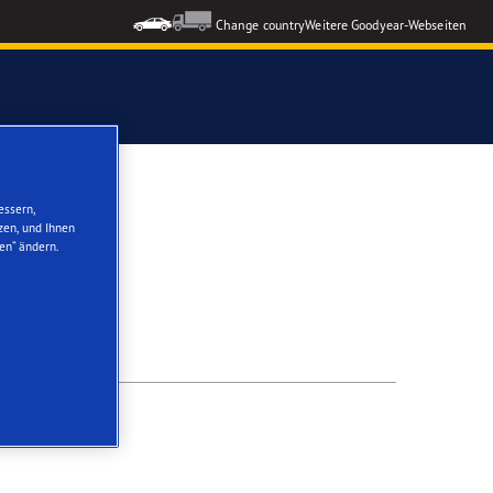
Change country
Weitere Goodyear-Webseiten
ons GEN-3
essern,
zen, und Ihnen
en“ ändern.
formance 3
nzeigen