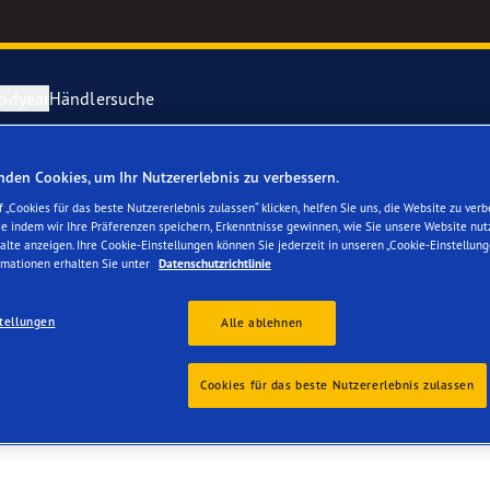
odyear
Händlersuche
den Cookies, um Ihr Nutzererlebnis zu verbessern.
ichtige Reifenpflege
year erforscht Schnee
Vector 4Seas
 „Cookies für das beste Nutzererlebnis zulassen“ klicken, helfen Sie uns, die Website zu verb
se indem wir Ihre Präferenzen speichern, Erkenntnisse gewinnen, wie Sie unsere Website nut
SA
alte anzeigen. Ihre Cookie-Einstellungen können Sie jederzeit in unseren „Cookie-Einstellung
parieren Sie einen Platten
year-Blimp
UltraGrip Per
rmationen erhalten Sie unter
Datenschutzrichtlinie
year RACING
Alle Reifen a
tellungen
Alle ablehnen
e F1 SuperSport-Reihe
Cookies für das beste Nutzererlebnis zulassen
ientGrip Performance 2