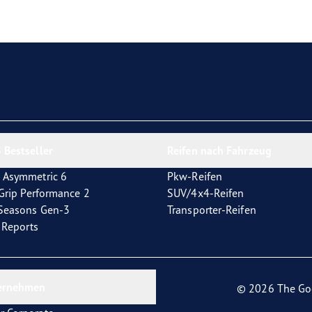
e F1 Asymmetric 6
 Bestseller
Reifen nach Fahrzeug
 Asymmetric 6
Pkw-Reifen
tGrip Performance 2
SUV/4x4-Reifen
4Seasons Gen-3
Transporter-Reifen
t Reports
ernehmen
© 2026 The Go