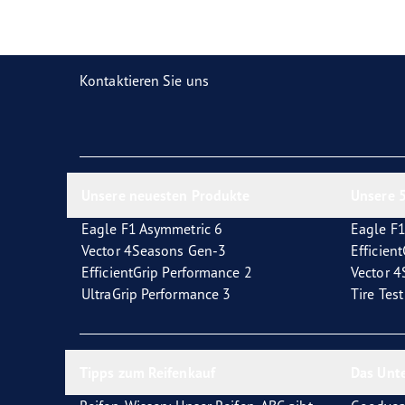
Reifen-Glossar
Welcher Reifentyp sind Sie?
Eagl
Kontaktieren Sie uns
Unsere neuesten Produkte
Unsere 5
Eagle F1 Asymmetric 6
Eagle F1
Vector 4Seasons Gen-3
Efficien
EfficientGrip Performance 2
Vector 
UltraGrip Performance 3
Tire Tes
Tipps zum Reifenkauf
Das Unt