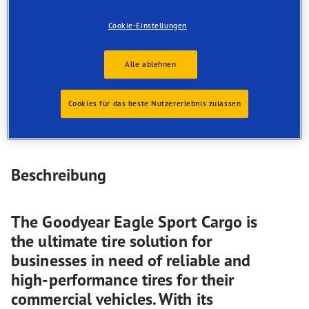
its exceptional load-carrying capacity, durability,
and safety features, this tire is designed to meet the
Cookie-Einstellungen
demands of modern-day transportation and
logistics.
Alle ablehnen
EV-Ready
Cookies für das beste Nutzererlebnis zulassen
Beschreibung
The Goodyear Eagle Sport Cargo is
the ultimate tire solution for
businesses in need of reliable and
high-performance tires for their
commercial vehicles. With its