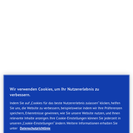
Wir verwenden Cookies, um Ihr Nutzererlebnis zu
verbessern.
Indem Sie auf „Cookies für das beste Nutzererlebnis zulassen“ klicken, helfen
Sie uns, die Website zu verbessern, beispielsweise indem wir Ihre Präferenzen
The Goodyear Eagle Sport Cargo is the ultimate tire
speichern, Erkenntnisse gewinnen, wie Sie unsere Website nutzen, und Ihnen
relevante Inhalte anzeigen. Ihre Cookie-Einstellungen können Sie jederzeit in
solution for businesses in need of reliable and high-
unseren „Cookie-Einstellungen“ ändern. Weitere Informationen erhalten Sie
performance tires for their commercial vehicles. With
unter
Datenschutzrichtlinie