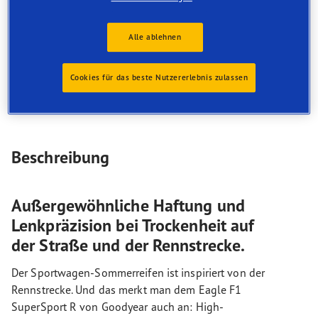
Außergewöhnlichem Handling auf trockener Fahrbahn
Ultimativer Lenkpräzision
Überragender Stabilität bei hohen Geschwindigkeiten
Alle ablehnen
RIM PROTECTION Technology
Cookies für das beste Nutzererlebnis zulassen
Beschreibung
Außergewöhnliche Haftung und
Lenkpräzision bei Trockenheit auf
der Straße und der Rennstrecke.
Der Sportwagen-Sommerreifen ist inspiriert von der
Rennstrecke. Und das merkt man dem Eagle F1
SuperSport R von Goodyear auch an: High-