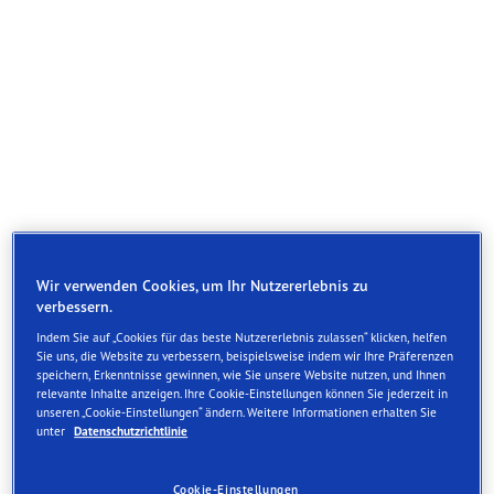
Wir verwenden Cookies, um Ihr Nutzererlebnis zu
verbessern.
Indem Sie auf „Cookies für das beste Nutzererlebnis zulassen“ klicken, helfen
Sie uns, die Website zu verbessern, beispielsweise indem wir Ihre Präferenzen
speichern, Erkenntnisse gewinnen, wie Sie unsere Website nutzen, und Ihnen
Außergewöhnliche Haftung und Lenkpräzision bei
relevante Inhalte anzeigen. Ihre Cookie-Einstellungen können Sie jederzeit in
unseren „Cookie-Einstellungen“ ändern. Weitere Informationen erhalten Sie
Trockenheit auf der Straße und der Rennstrecke.
unter
Datenschutzrichtlinie
Hervorragende Leistung bei Trockenheit mit
Cookie-Einstellungen