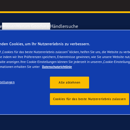
e
Wissen
Warum Goodyear
Händlersuche
den Cookies, um Ihr Nutzererlebnis zu verbessern.
VW Bora
ichtige Reifenpflege
year erforscht Schnee
Vector 4Seas
 „Cookies für das beste Nutzererlebnis zulassen“ klicken, helfen Sie uns, die Website zu verb
se indem wir Ihre Präferenzen speichern, Erkenntnisse gewinnen, wie Sie unsere Website nut
alte anzeigen. Ihre Cookie-Einstellungen können Sie jederzeit in unseren „Cookie-Einstellung
parieren Sie einen Platten
year-Blimp
UltraGrip Per
rmationen erhalten Sie unter
Datenschutzrichtlinie
tellungen
year RACING
Alle Reifen a
Alle ablehnen
e F1 SuperSport-Reihe
Cookies für das beste Nutzererlebnis zulassen
ientGrip Performance 2