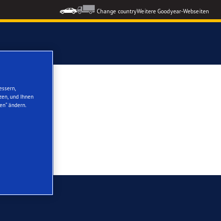
Change country
Weitere Goodyear-Webseiten
ons GEN-3
essern,
zen, und Ihnen
en“ ändern.
formance 3
nzeigen