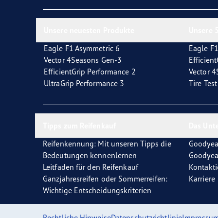
Reifen-Glossar
Welcher Reifentyp sind Sie?
Eagl
Unsere neuesten Produkte
Unsere 5
Eagle F1 Asymmetric 6
Eagle F1
Vector 4Seasons Gen-3
Efficien
EfficientGrip Performance 2
Vector 
UltraGrip Performance 3
Tire Tes
Tipps zum Reifenkauf
Das Unt
Reifenkennung: Mit unseren Tipps die
Goodyea
Bedeutungen kennenlernen
Goodyea
Leitfaden für den Reifenkauf
Kontakti
Ganzjahresreifen oder Sommerreifen:
Karriere
Wichtige Entscheidungskriterien
Rechtliche Hinweise
Datenschutzrichtlinie
Impressu