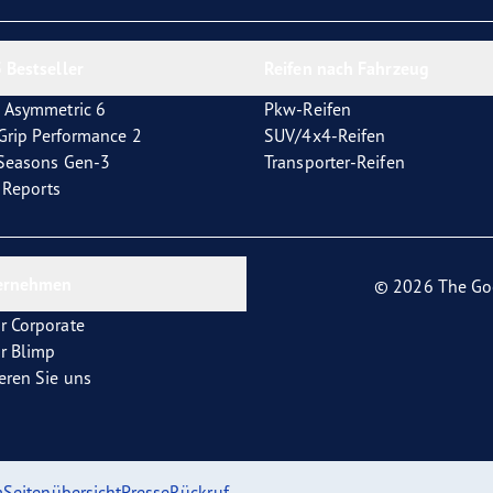
e F1 Asymmetric 6
 Bestseller
Reifen nach Fahrzeug
 Asymmetric 6
Pkw-Reifen
tGrip Performance 2
SUV/4x4-Reifen
4Seasons Gen-3
Transporter-Reifen
t Reports
ernehmen
© 2026 The Go
r Corporate
r Blimp
eren Sie uns
m
Seitenübersicht
Presse
Rückruf