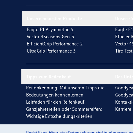
Reifen-Glossar
Welcher Reifentyp sind Sie?
Eagl
Unsere neuesten Produkte
Unsere 5
Eagle F1 Asymmetric 6
Eagle F1
Vector 4Seasons Gen-3
Efficien
EfficientGrip Performance 2
Vector 
UltraGrip Performance 3
Tire Tes
Tipps zum Reifenkauf
Das Unt
Reifenkennung: Mit unseren Tipps die
Goodyea
Bedeutungen kennenlernen
Goodyea
Leitfaden für den Reifenkauf
Kontakti
Ganzjahresreifen oder Sommerreifen:
Karriere
Wichtige Entscheidungskriterien
Rechtliche Hinweise
Datenschutzrichtlinie
Impressu