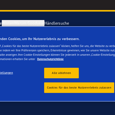
e
Wissen
Warum Goodyear
Händlersuche
den Cookies, um Ihr Nutzererlebnis zu verbessern.
 Ihren VW Touran
ichtige Reifenpflege
year erforscht Schnee
Vector 4Seas
 „Cookies für das beste Nutzererlebnis zulassen“ klicken, helfen Sie uns, die Website zu verb
se indem wir Ihre Präferenzen speichern, Erkenntnisse gewinnen, wie Sie unsere Website nut
alte anzeigen. Ihre Cookie-Einstellungen können Sie jederzeit in unseren „Cookie-Einstellung
parieren Sie einen Platten
year-Blimp
UltraGrip Per
rmationen erhalten Sie unter
Datenschutzrichtlinie
tellungen
year RACING
Alle Reifen a
Alle ablehnen
e F1 SuperSport-Reihe
Cookies für das beste Nutzererlebnis zulassen
ientGrip Performance 2