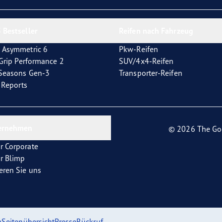
e F1 Asymmetric 6
 Bestseller
Reifen nach Fahrzeug
 Asymmetric 6
Pkw-Reifen
tGrip Performance 2
SUV/4x4-Reifen
4Seasons Gen-3
Transporter-Reifen
t Reports
ernehmen
© 2026 The Go
r Corporate
r Blimp
eren Sie uns
m
Seitenübersicht
Presse
Rückruf