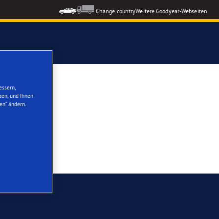
Change country
Weitere Goodyear-Webseiten
ons GEN-3
essern,
zen, und Ihnen
en“ ändern.
formance 3
nzeigen