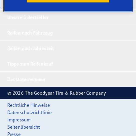
Unsere neuesten Produkte
Unsere 5 Bestseller
Reifen nach Fahrzeug
Reifen nach Jahreszeit
Tipps zum Reifenkauf
Das Unternehmen
© 2026 The Goodyear Tire & Rubber Company
Rechtliche Hinweise
Datenschutzrichtlinie
Impressum
Seitenübersicht
Presse