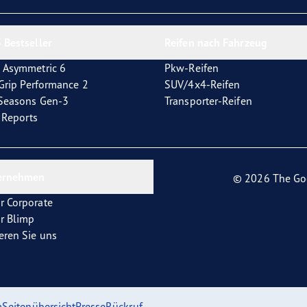
e F1 Asymmetric 6
 Bestseller
Reifen nach Fahrzeug
 Asymmetric 6
Pkw-Reifen
tGrip Performance 2
SUV/4x4-Reifen
4Seasons Gen-3
Transporter-Reifen
t Reports
ernehmen
© 2026 The Go
r Corporate
r Blimp
eren Sie uns
m
Seitenübersicht
Presse
Rückruf