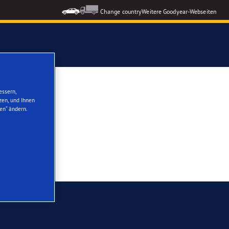
Change country
Weitere Goodyear-Webseiten
7
ons GEN-3
essern,
zen, und Ihnen
en“ ändern.
formance 3
nzeigen