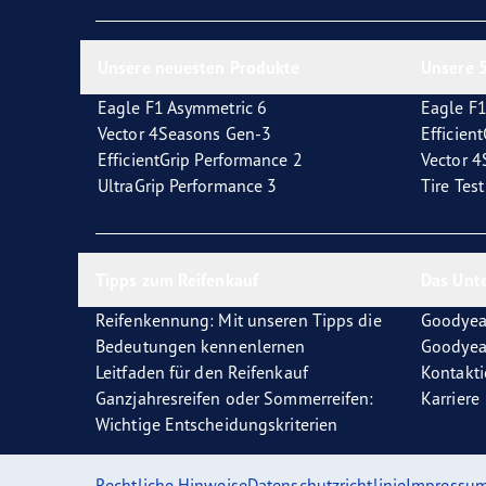
Reifen-Glossar
Welcher Reifentyp sind Sie?
Eagl
Unsere neuesten Produkte
Unsere 5
Eagle F1 Asymmetric 6
Eagle F1
Vector 4Seasons Gen-3
Efficien
EfficientGrip Performance 2
Vector 
UltraGrip Performance 3
Tire Tes
Tipps zum Reifenkauf
Das Unt
Reifenkennung: Mit unseren Tipps die
Goodyea
Bedeutungen kennenlernen
Goodyea
Leitfaden für den Reifenkauf
Kontakti
Ganzjahresreifen oder Sommerreifen:
Karriere
Wichtige Entscheidungskriterien
Rechtliche Hinweise
Datenschutzrichtlinie
Impressu