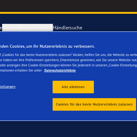
e
Wissen
Warum Goodyear
Händlersuche
den Cookies, um Ihr Nutzererlebnis zu verbessern.
Ihren Audi A7, S7 & RS
ichtige Reifenpflege
year erforscht Schnee
Vector 4Seas
 „Cookies für das beste Nutzererlebnis zulassen“ klicken, helfen Sie uns, die Website zu verb
se indem wir Ihre Präferenzen speichern, Erkenntnisse gewinnen, wie Sie unsere Website nut
alte anzeigen. Ihre Cookie-Einstellungen können Sie jederzeit in unseren „Cookie-Einstellung
parieren Sie einen Platten
year-Blimp
UltraGrip Per
rmationen erhalten Sie unter
Datenschutzrichtlinie
tellungen
year RACING
Alle Reifen a
Alle ablehnen
e F1 SuperSport-Reihe
Cookies für das beste Nutzererlebnis zulassen
ientGrip Performance 2