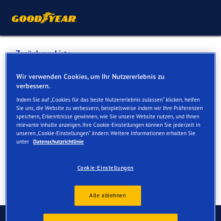
Zurück zur Liste
RAIFFEISEN-LAGERHAUS
Wir verwenden Cookies, um Ihr Nutzererlebnis zu
verbessern.
Indem Sie auf „Cookies für das beste Nutzererlebnis zulassen“ klicken, helfen
Dienste online und vor Ort verfügbar
Sie uns, die Website zu verbessern, beispielsweise indem wir Ihre Präferenzen
speichern, Erkenntnisse gewinnen, wie Sie unsere Website nutzen, und Ihnen
relevante Inhalte anzeigen. Ihre Cookie-Einstellungen können Sie jederzeit in
unseren „Cookie-Einstellungen“ ändern. Weitere Informationen erhalten Sie
Kontakt
Serviceleistungen
unter
Datenschutzrichtlinie
Cookie-Einstellungen
Alle ablehnen
Kontaktieren Sie uns