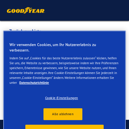
Zurück zur Liste
K MOTORS GMBH
Wir verwenden Cookies, um Ihr Nutzererlebnis zu
verbessern.
Indem Sie auf „Cookies für das beste Nutzererlebnis zulassen“ klicken, helfen
Dienste online und vor Ort verfügbar
Sie uns, die Website zu verbessern, beispielsweise indem wir Ihre Präferenzen
speichern, Erkenntnisse gewinnen, wie Sie unsere Website nutzen, und Ihnen
relevante Inhalte anzeigen. Ihre Cookie-Einstellungen können Sie jederzeit in
unseren „Cookie-Einstellungen“ ändern. Weitere Informationen erhalten Sie
Kontakt
Serviceleistungen
unter
Datenschutzrichtlinie
Cookie-Einstellungen
Alle ablehnen
Kontaktieren Sie uns