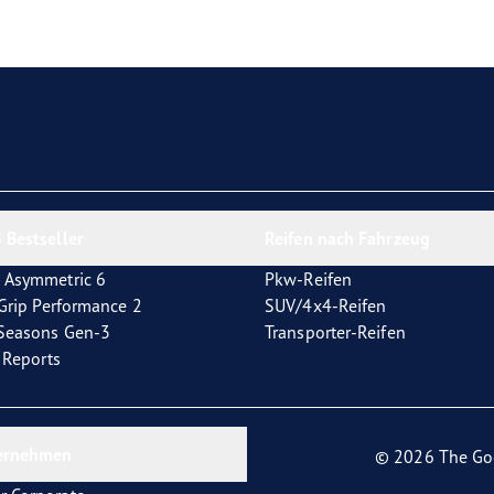
e F1 Asymmetric 6
 Bestseller
Reifen nach Fahrzeug
 Asymmetric 6
Pkw-Reifen
tGrip Performance 2
SUV/4x4-Reifen
4Seasons Gen-3
Transporter-Reifen
t Reports
ernehmen
© 2026 The Go