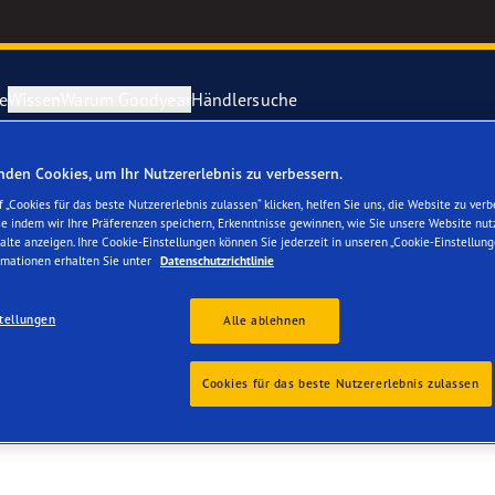
e
Wissen
Warum Goodyear
Händlersuche
den Cookies, um Ihr Nutzererlebnis zu verbessern.
ichtige Reifenpflege
year erforscht Schnee
Vector 4Seas
 „Cookies für das beste Nutzererlebnis zulassen“ klicken, helfen Sie uns, die Website zu verb
se indem wir Ihre Präferenzen speichern, Erkenntnisse gewinnen, wie Sie unsere Website nut
alte anzeigen. Ihre Cookie-Einstellungen können Sie jederzeit in unseren „Cookie-Einstellung
parieren Sie einen Platten
year-Blimp
UltraGrip Per
rmationen erhalten Sie unter
Datenschutzrichtlinie
year RACING
Alle Reifen a
tellungen
Alle ablehnen
e F1 SuperSport-Reihe
Cookies für das beste Nutzererlebnis zulassen
ientGrip Performance 2