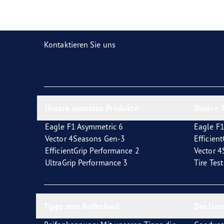
Reifen-Glossar
Welcher Reifentyp sind Sie?
Eagl
Kontaktieren Sie uns
Unsere neuesten Produkte
Unsere 5
Eagle F1 Asymmetric 6
Eagle F1
Vector 4Seasons Gen-3
Efficien
EfficientGrip Performance 2
Vector 
UltraGrip Performance 3
Tire Tes
Tipps zum Reifenkauf
Das Unt