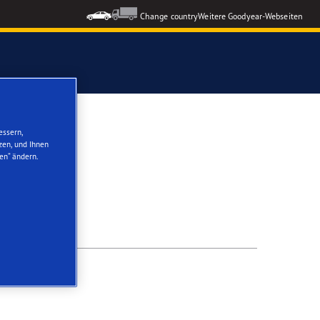
Change country
Weitere Goodyear-Webseiten
ons GEN-3
essern,
zen, und Ihnen
en“ ändern.
formance 3
nzeigen