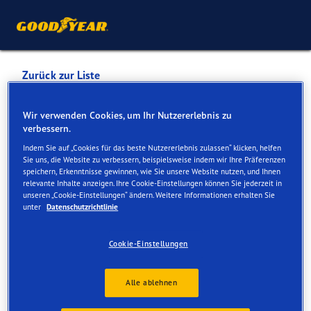
Zurück zur Liste
PORSCHE INTER AUTO
Wir verwenden Cookies, um Ihr Nutzererlebnis zu
verbessern.
GMBH & CO KG ZNL
Indem Sie auf „Cookies für das beste Nutzererlebnis zulassen“ klicken, helfen
PORSCHE WELS
Sie uns, die Website zu verbessern, beispielsweise indem wir Ihre Präferenzen
speichern, Erkenntnisse gewinnen, wie Sie unsere Website nutzen, und Ihnen
relevante Inhalte anzeigen. Ihre Cookie-Einstellungen können Sie jederzeit in
unseren „Cookie-Einstellungen“ ändern. Weitere Informationen erhalten Sie
Dienste online und vor Ort verfügbar
unter
Datenschutzrichtlinie
Cookie-Einstellungen
Kontakt
Serviceleistungen
Alle ablehnen