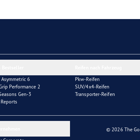
e F1 Asymmetric 6
 Bestseller
Reifen nach Fahrzeug
 Asymmetric 6
Pkw-Reifen
tGrip Performance 2
SUV/4x4-Reifen
4Seasons Gen-3
Transporter-Reifen
t Reports
ernehmen
© 2026 The Go