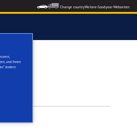
Change country
Weitere Goodyear-Webseiten
ons GEN-3
essern,
zen, und Ihnen
en“ ändern.
formance 3
nzeigen