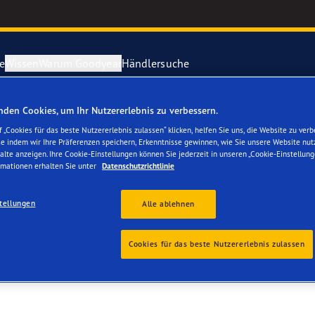
e
Wissen
Warum Goodyear
Händlersuche
den Cookies, um Ihr Nutzererlebnis zu verbessern.
ichtige Reifenpflege
year erforscht Schnee
Vector 4Seas
 „Cookies für das beste Nutzererlebnis zulassen“ klicken, helfen Sie uns, die Website zu verb
se indem wir Ihre Präferenzen speichern, Erkenntnisse gewinnen, wie Sie unsere Website nut
alte anzeigen. Ihre Cookie-Einstellungen können Sie jederzeit in unseren „Cookie-Einstellung
parieren Sie einen Platten
year-Blimp
UltraGrip Per
rmationen erhalten Sie unter
Datenschutzrichtlinie
year RACING
Alle Reifen a
tellungen
Alle ablehnen
e F1 SuperSport-Reihe
Cookies für das beste Nutzererlebnis zulassen
ientGrip Performance 2