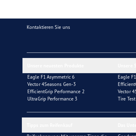
Reifen-Glossar
Welcher Reifentyp sind Sie?
Eagl
Kontaktieren Sie uns
Unsere neuesten Produkte
Unsere 5
Eagle F1 Asymmetric 6
Eagle F1
Vector 4Seasons Gen-3
Efficien
EfficientGrip Performance 2
Vector 
UltraGrip Performance 3
Tire Tes
Tipps zum Reifenkauf
Das Unt