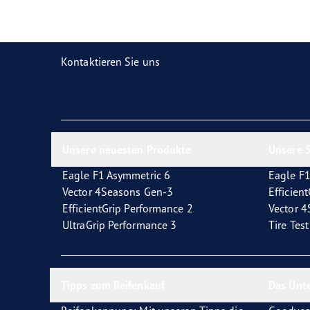
Reifen-Glossar
Welcher Reifentyp sind Sie?
Eagl
Kontaktieren Sie uns
Unsere neuesten Produkte
Unsere 5
Eagle F1 Asymmetric 6
Eagle F1
Vector 4Seasons Gen-3
Efficien
EfficientGrip Performance 2
Vector 
UltraGrip Performance 3
Tire Tes
Tipps zum Reifenkauf
Das Unt