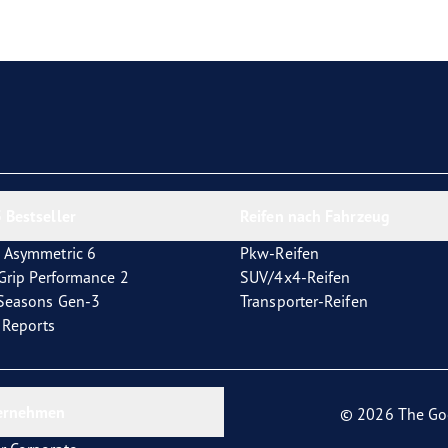
e F1 Asymmetric 6
 Bestseller
Reifen nach Fahrzeug
 Asymmetric 6
Pkw-Reifen
tGrip Performance 2
SUV/4x4-Reifen
4Seasons Gen-3
Transporter-Reifen
t Reports
ernehmen
© 2026 The Go