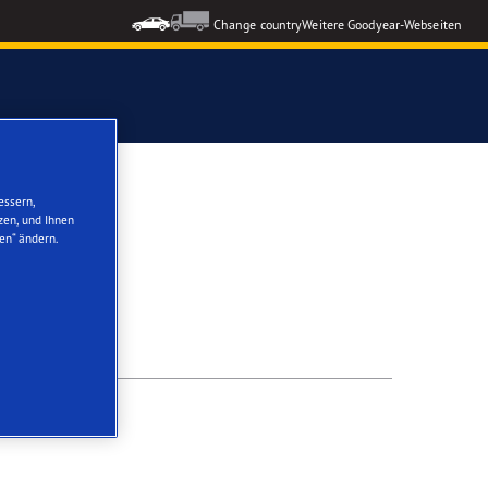
Change country
Weitere Goodyear-Webseiten
ons GEN-3
essern,
zen, und Ihnen
en“ ändern.
formance 3
nzeigen