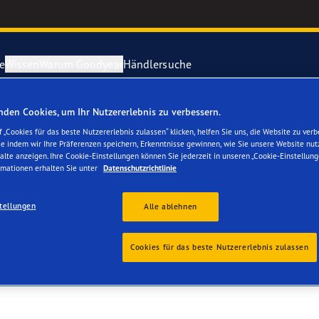
e
Wissen
Warum Goodyear
Händlersuche
den Cookies, um Ihr Nutzererlebnis zu verbessern.
ichtige Reifenpflege
year erforscht Schnee
Vector 4Seas
 „Cookies für das beste Nutzererlebnis zulassen“ klicken, helfen Sie uns, die Website zu verb
se indem wir Ihre Präferenzen speichern, Erkenntnisse gewinnen, wie Sie unsere Website nut
 GMBH & CO. KG
alte anzeigen. Ihre Cookie-Einstellungen können Sie jederzeit in unseren „Cookie-Einstellung
parieren Sie einen Platten
year-Blimp
UltraGrip Per
rmationen erhalten Sie unter
Datenschutzrichtlinie
year RACING
Alle Reifen a
tellungen
Alle ablehnen
e F1 SuperSport-Reihe
Cookies für das beste Nutzererlebnis zulassen
ientGrip Performance 2