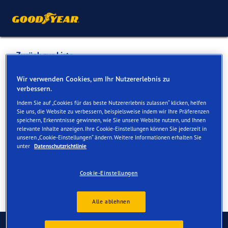
Zurück zur Liste
PAPPAS STEIERMARK GMBH
Wir verwenden Cookies, um Ihr Nutzererlebnis zu
verbessern.
Indem Sie auf „Cookies für das beste Nutzererlebnis zulassen“ klicken, helfen
Dienste online und vor Ort verfügbar
Sie uns, die Website zu verbessern, beispielsweise indem wir Ihre Präferenzen
speichern, Erkenntnisse gewinnen, wie Sie unsere Website nutzen, und Ihnen
relevante Inhalte anzeigen. Ihre Cookie-Einstellungen können Sie jederzeit in
unseren „Cookie-Einstellungen“ ändern. Weitere Informationen erhalten Sie
Kontakt
Serviceleistungen
unter
Datenschutzrichtlinie
Cookie-Einstellungen
Alle ablehnen
Kontaktieren Sie uns