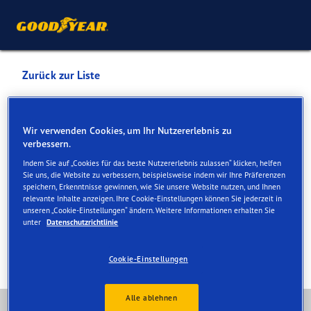
Zurück zur Liste
GOTTFRIED LOIBL E.U.
Wir verwenden Cookies, um Ihr Nutzererlebnis zu
verbessern.
Dienste online und vor Ort verfügbar
Indem Sie auf „Cookies für das beste Nutzererlebnis zulassen“ klicken, helfen
Sie uns, die Website zu verbessern, beispielsweise indem wir Ihre Präferenzen
speichern, Erkenntnisse gewinnen, wie Sie unsere Website nutzen, und Ihnen
Kontakt
Serviceleistungen
Angebot im Ladengeschäf
relevante Inhalte anzeigen. Ihre Cookie-Einstellungen können Sie jederzeit in
unseren „Cookie-Einstellungen“ ändern. Weitere Informationen erhalten Sie
unter
Datenschutzrichtlinie
Cookie-Einstellungen
Alle ablehnen