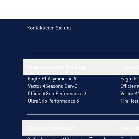
Reifen-Glossar
Welcher Reifentyp sind Sie?
Eagl
Kontaktieren Sie uns
Unsere neuesten Produkte
Unsere 5
Eagle F1 Asymmetric 6
Eagle F1
Vector 4Seasons Gen-3
Efficien
EfficientGrip Performance 2
Vector 
UltraGrip Performance 3
Tire Tes
Tipps zum Reifenkauf
Das Unt