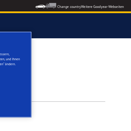
Change country
Weitere Goodyear-Webseiten
ons GEN-3
essern,
zen, und Ihnen
en“ ändern.
formance 3
nzeigen