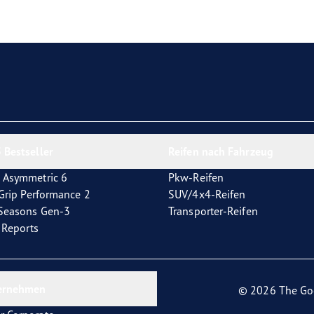
e F1 Asymmetric 6
 Bestseller
Reifen nach Fahrzeug
 Asymmetric 6
Pkw-Reifen
tGrip Performance 2
SUV/4x4-Reifen
4Seasons Gen-3
Transporter-Reifen
t Reports
ernehmen
© 2026 The Go