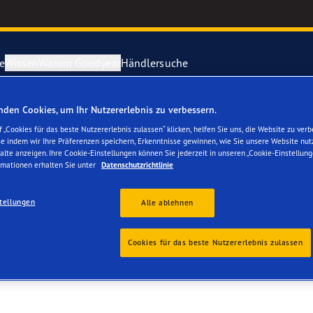
e
Wissen
Warum Goodyear
Händlersuche
den Cookies, um Ihr Nutzererlebnis zu verbessern.
ichtige Reifenpflege
year erforscht Schnee
Vector 4Seas
 „Cookies für das beste Nutzererlebnis zulassen“ klicken, helfen Sie uns, die Website zu verb
se indem wir Ihre Präferenzen speichern, Erkenntnisse gewinnen, wie Sie unsere Website nut
ss
alte anzeigen. Ihre Cookie-Einstellungen können Sie jederzeit in unseren „Cookie-Einstellung
parieren Sie einen Platten
year-Blimp
UltraGrip Per
rmationen erhalten Sie unter
Datenschutzrichtlinie
year RACING
Alle Reifen a
tellungen
Alle ablehnen
e F1 SuperSport-Reihe
Cookies für das beste Nutzererlebnis zulassen
ientGrip Performance 2