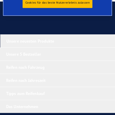
Cookies für das beste Nutzererlebnis zulassen
Kontaktieren Sie uns
Unsere neuesten Produkte
Unsere 5 Bestseller
Reifen nach Fahrzeug
Reifen nach Jahreszeit
Tipps zum Reifenkauf
Das Unternehmen