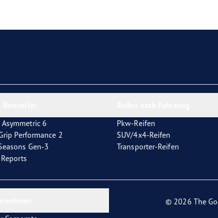
e F1 Asymmetric 6
 Bestseller
Reifen nach Fahrzeug
 Asymmetric 6
Pkw-Reifen
tGrip Performance 2
SUV/4x4-Reifen
4Seasons Gen-3
Transporter-Reifen
t Reports
ernehmen
© 2026 The Go