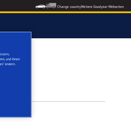
Change country
Weitere Goodyear-Webseiten
ons GEN-3
essern,
zen, und Ihnen
EGLER
en“ ändern.
formance 3
nzeigen