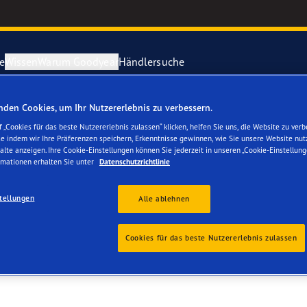
e
Wissen
Warum Goodyear
Händlersuche
den Cookies, um Ihr Nutzererlebnis zu verbessern.
ichtige Reifenpflege
year erforscht Schnee
Vector 4Seas
 „Cookies für das beste Nutzererlebnis zulassen“ klicken, helfen Sie uns, die Website zu verb
se indem wir Ihre Präferenzen speichern, Erkenntnisse gewinnen, wie Sie unsere Website nut
R INH. BERNHARD RI
alte anzeigen. Ihre Cookie-Einstellungen können Sie jederzeit in unseren „Cookie-Einstellung
parieren Sie einen Platten
year-Blimp
UltraGrip Per
rmationen erhalten Sie unter
Datenschutzrichtlinie
year RACING
Alle Reifen a
tellungen
Alle ablehnen
e F1 SuperSport-Reihe
Cookies für das beste Nutzererlebnis zulassen
ientGrip Performance 2