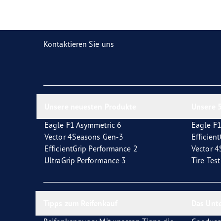
Reifen-Glossar
Welcher Reifentyp sind Sie?
Eagl
Kontaktieren Sie uns
Unsere neuesten Produkte
Unsere 5
Eagle F1 Asymmetric 6
Eagle F1
Vector 4Seasons Gen-3
Efficien
EfficientGrip Performance 2
Vector 
UltraGrip Performance 3
Tire Tes
Tipps zum Reifenkauf
Das Unt