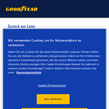
Zurück zur Liste
RAIFFEISEN LAGERHAUS
Wir verwenden Cookies, um Ihr Nutzererlebnis zu
verbessern.
AMSTETTEN WERKSTÄTTE
Indem Sie auf „Cookies für das beste Nutzererlebnis zulassen“ klicken, helfen
ASCHBACH
Sie uns, die Website zu verbessern, beispielsweise indem wir Ihre Präferenzen
speichern, Erkenntnisse gewinnen, wie Sie unsere Website nutzen, und Ihnen
relevante Inhalte anzeigen. Ihre Cookie-Einstellungen können Sie jederzeit in
unseren „Cookie-Einstellungen“ ändern. Weitere Informationen erhalten Sie
Dienste online und vor Ort verfügbar
unter
Datenschutzrichtlinie
Cookie-Einstellungen
Kontakt
Serviceleistungen
Alle ablehnen