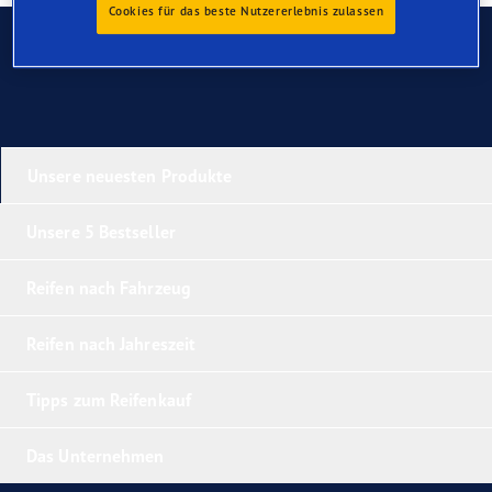
Cookies für das beste Nutzererlebnis zulassen
Kontaktieren Sie uns
Unsere neuesten Produkte
Unsere 5 Bestseller
Reifen nach Fahrzeug
Reifen nach Jahreszeit
Tipps zum Reifenkauf
Das Unternehmen