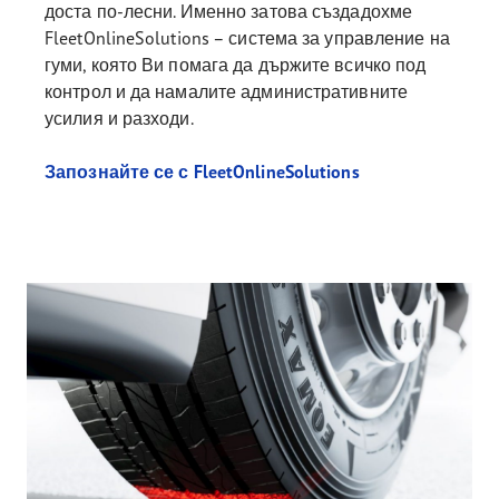
доста по-лесни. Именно затова създадохме
FleetOnlineSolutions – система за управление на
гуми, която Ви помага да държите всичко под
контрол и да намалите административните
усилия и разходи.
Запознайте се с FleetOnlineSolutions