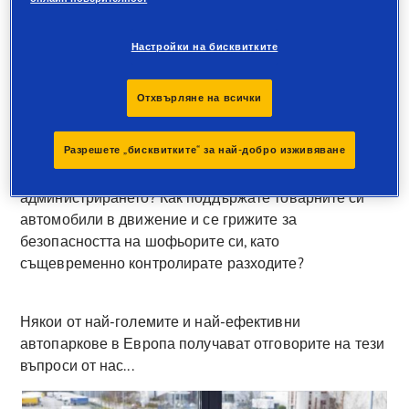
Goodyear Proactive Solutions
Настройки на бисквитките
Гумите са важен компонент на всяко превозно
средство. Това означава, че за Вашия бизнес е
Отхвърляне на всички
изключително важно как управлявате гумите си. Как
обаче да получите най-добра стойност от
Разрешете „бисквитките“ за най-добро изживяване
инвестициите си в гуми? Как управлявате
обслужването, поддържате качество и улеснявате
администрирането? Как поддържате товарните си
автомобили в движение и се грижите за
безопасността на шофьорите си, като
същевременно контролирате разходите?
Някои от най-големите и най-ефективни
автопаркове в Европа получават отговорите на тези
въпроси от нас...