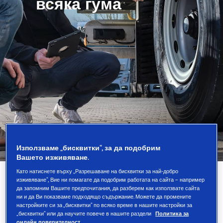
всяка гума
Използваме „бисквитки“, за да подобрим
Вашето изживяване.
Като натиснете върху „Разрешаване на бисквитки за най-добро
изживяване“, Вие ни помагате да подобрим работата на сайта – например
да запомним Вашите предпочитания, да разберем как използвате сайта
ни и да Ви показваме подходящо съдържание. Можете да промените
Контролирайте разходите,
настройките си за „бисквитки“ по всяко време в нашите настройки за
„бисквитки“ или да научите повече в нашите раздели
Политика за
намалете престоя с помощта на
онлайн поверителност