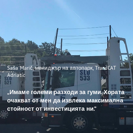
Saša Marič, мениджър на автопарк, TransCAT
Adriatic
„Имаме големи разходи за гуми. Хората
очакват от мен да извлека максимална
стойност от инвестицията ни.”