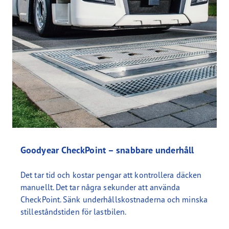
Goodyear CheckPoint – snabbare underhåll
Det tar tid och kostar pengar att kontrollera däcken
manuellt. Det tar några sekunder att använda
CheckPoint. Sänk underhållskostnaderna och minska
stilleståndstiden för lastbilen.