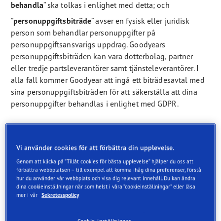
behandla
” ska tolkas i enlighet med detta; och
”
personuppgiftsbiträde
” avser en fysisk eller juridisk
person som behandlar personuppgifter på
personuppgiftsansvarigs uppdrag. Goodyears
personuppgiftsbiträden kan vara dotterbolag, partner
eller tredje partsleverantörer samt tjänsteleverantörer. I
alla fall kommer Goodyear att ingå ett biträdesavtal med
sina personuppgiftsbiträden för att säkerställa att dina
personuppgifter behandlas i enlighet med GDPR.
Informationsinsamling
Vi använder cookies för att förbättra din upplevelse.
Genom att klicka på ”Tillåt cookies för bästa upplevelse” hjälper du oss att
Insamlingsmetod
förbättra webbplatsen – till exempel att komma ihåg dina preferenser, förstå
hur du använder vår webbplats och visa dig relevant innehåll. Du kan ändra
När du surfar på webbplatsen samlas en del
dina cookieinställningar när som helst i våra ”cookieinställningar” eller läsa
mer i vår
Sekretesspolicy
personuppgifter in som ett resultat av ditt surfande. Vissa
funktioner på vår webbplats kräver emellertid att du