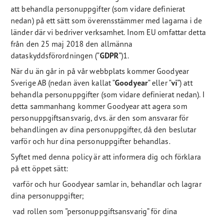
att behandla personuppgifter (som vidare definierat
nedan) på ett sätt som överensstämmer med lagarna i de
länder där vi bedriver verksamhet. Inom EU omfattar detta
från den 25 maj 2018 den allmänna
dataskyddsförordningen (”
GDPR
”)1.
När du än går in på vår webbplats kommer Goodyear
Sverige AB (nedan även kallat ”
Goodyear
” eller ”
vi
”) att
behandla personuppgifter (som vidare definierat nedan). I
detta sammanhang kommer Goodyear att agera som
personuppgiftsansvarig, dvs. är den som ansvarar för
behandlingen av dina personuppgifter, då den beslutar
varför och hur dina personuppgifter behandlas.
Syftet med denna policy är att informera dig och förklara
på ett öppet sätt:
varför och hur Goodyear samlar in, behandlar och lagrar
dina personuppgifter;
vad rollen som ”personuppgiftsansvarig” för dina