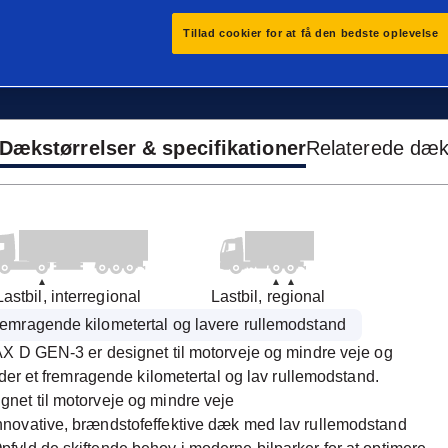
Tillad cookier for at få den bedste oplevelse
Dækstørrelser & specifikationer
Relaterede dæ
Lastbil, interregional
Lastbil, regional
emragende kilometertal og lavere rullemodstand
 D GEN-3 er designet til motorveje og mindre veje og
yder et fremragende kilometertal og lav rullemodstand.
gnet til motorveje og mindre veje
nnovative, brændstofeffektive dæk med lav rullemodstand