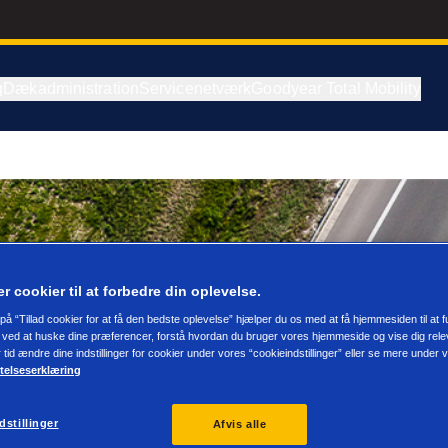
g
Dækadministration
Servicenetværk
Goodyear Total Mobility
er cookier til at forbedre din oplevelse.
 på “Tillad cookier for at få den bedste oplevelse” hjælper du os med at få hjemmesiden til at 
 ved at huske dine præferencer, forstå hvordan du bruger vores hjemmeside og vise dig rele
r tid ændre dine indstillinger for cookier under vores “cookieindstillinger” eller se mere under 
telseserklæring
dstillinger
Afvis alle