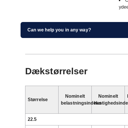
O
ydee
Can we help you in any way?
Dækstørrelser
Nominelt
Nominelt
Størrelse
belastningsindeks
hastighedsind
22.5