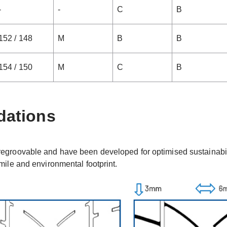
-
-
C
B
152 / 148
M
B
B
154 / 150
M
C
B
dations
regroovable and have been developed for optimised sustainabilit
 mile and environmental footprint.