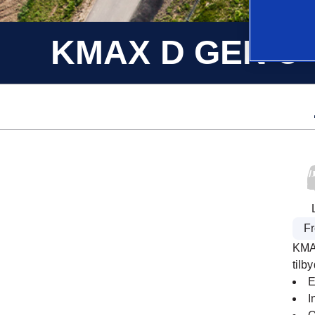
KMAX D GEN-3
Fr
KMAX
tilb
E
I