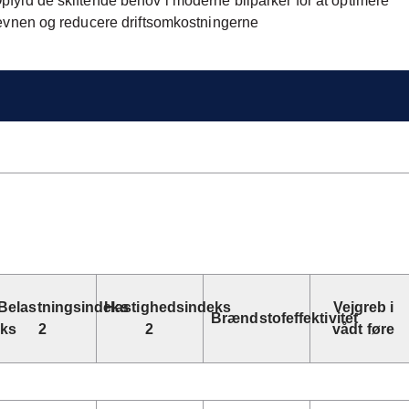
pfyld de skiftende behov i moderne bilparker for at optimere
vnen og reducere driftsomkostningerne
Belastningsindeks
Hastighedsindeks
Vejgreb i
Brændstofeffektivitet
eks
2
2
vådt føre