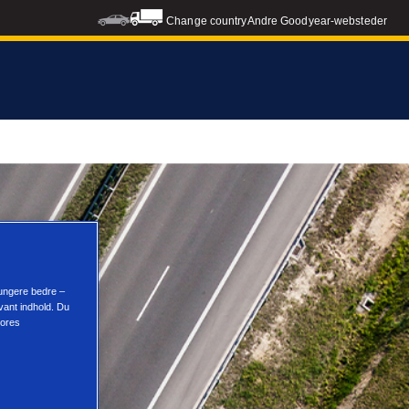
Change country
Andre Goodyear-websteder
fungere bedre –
vant indhold. Du
vores